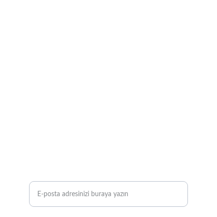
İLETIŞIM
+90 532 264 41 48
0 262 528 98 98 
+90 539 545 33 65
ÜRÜNLER
E-posta adresinizi girin